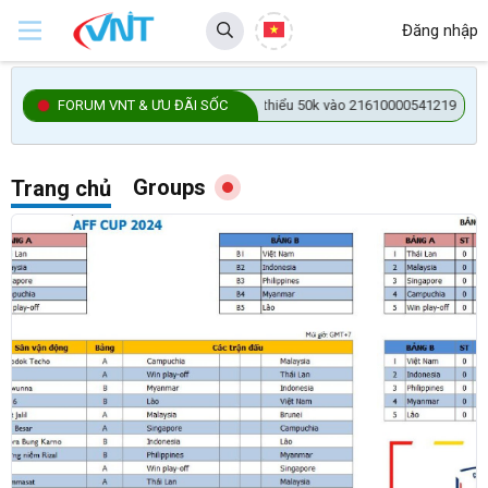
Đăng nhập
uy trì diễn đàn, chuyển khoản tối thiểu 50k vào 21610000541219 - BIDV - NGU
FORUM VNT & ƯU ĐÃI SỐC
Groups
Trang chủ