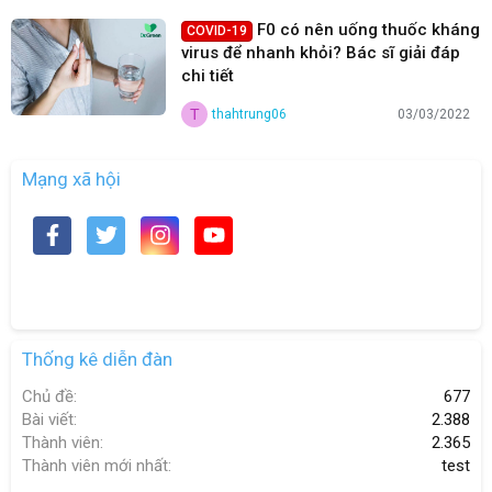
F0 có nên uống thuốc kháng
COVID-19
virus để nhanh khỏi? Bác sĩ giải đáp
chi tiết
T
thahtrung06
03/03/2022
Mạng xã hội
Thống kê diễn đàn
Chủ đề
677
Bài viết
2.388
Thành viên
2.365
Thành viên mới nhất
test