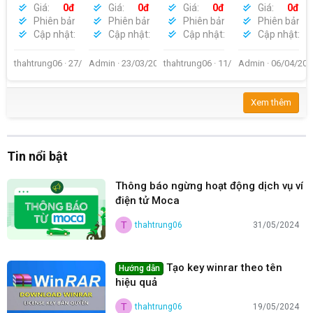
Constraints
Upgrade |
phát hiện
Giá
0đ
Giá
0đ
Giá
0đ
Giá
0đ
Permissions
Xenforo 2.2
adblock cho
Phiên bản
1.7.1
Phiên bản
1.2.1
Phiên bản
2.2.16 Patch 1
Phiên bản
X
Cập nhật
01/06/2026
Cập nhật
01/06/2026
Cập nhật
07/06/2024
Cập nhật
0
Nulled
XenForo 2
thahtrung06
27/04/2021
Admin
23/03/2024
thahtrung06
11/08/2020
Admin
06/04/202
Xem thêm
Tin nổi bật
Thông báo ngừng hoạt động dịch vụ ví
điện tử Moca
T
thahtrung06
31/05/2024
Tạo key winrar theo tên
Hướng dẫn
hiệu quả
T
thahtrung06
19/05/2024