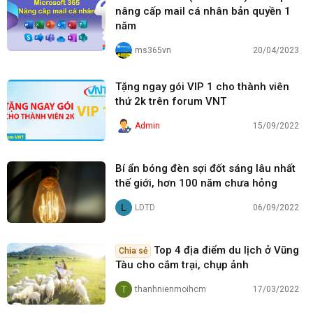
nâng cấp mail cá nhân bản quyền 1
năm
ms365vn
20/04/2023
Tặng ngay gói VIP 1 cho thành viên
thứ 2k trên forum VNT
Admin
15/09/2022
Bí ẩn bóng đèn sợi đốt sáng lâu nhất
thế giới, hơn 100 năm chưa hỏng
L
LDTD
06/09/2022
Top 4 địa điểm du lịch ở Vũng
Chia sẻ
Tàu cho cắm trại, chụp ảnh
T
thanhnienmoihcm
17/03/2022