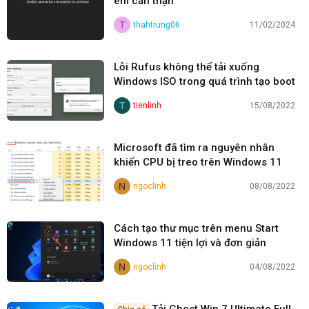
em cẩn thận
T
thahtrung06
11/02/2024
Lỗi Rufus không thể tải xuống
Windows ISO trong quá trình tạo boot
T
tienlinh
15/08/2022
Microsoft đã tìm ra nguyên nhân
khiến CPU bị treo trên Windows 11
N
ngoclinh
08/08/2022
Cách tạo thư mục trên menu Start
Windows 11 tiện lợi và đơn giản
N
ngoclinh
04/08/2022