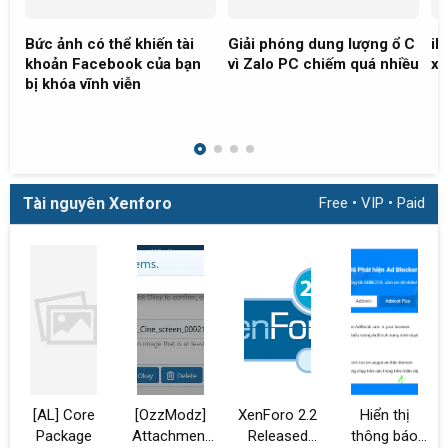
Bức ảnh có thể khiến tài
Giải phóng dung lượng ổ C
iP
khoản Facebook của bạn
vì Zalo PC chiếm quá nhiều
xó
bị khóa vĩnh viễn
Tài nguyên Xenforo
Free
•
VIP
•
Paid
[AL] Core
[OzzModz]
XenForo 2.2
Hiển thị
Package
Attachment
Released
thông báo