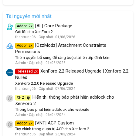
Tài nguyên mới nhất
[AL] Core Package
Addon 2x
Gói lõi cho XenForo 2
thahtrung06
Cập nhật:
01/06/2026
[OzzModz] Attachment Constraints
Addon 2x
Permissions
Thêm quyền bổ sung để ràng buộc tải lên tệp đính kèm
Admin
Cập nhật:
01/06/2026
XenForo 2.2 Released Upgrade | Xenforo 2.2
Released 2x
Nulled
XenForo 2.2.0 Released Upgrade
thahtrung06
Cập nhật:
07/06/2024
Hiển thị thông báo phát hiện adblock cho
XF 2 Tip
Resource icon
XenForo 2
Thông báo phát hiện adblock cho website
Admin
Cập nhật:
06/04/2024
[VNT] ACP Custom
Addon 2x
Resource icon
Tùy chỉnh trang quản trị ACP cho Xenforo 2
thahtrung06
Cập nhật:
26/03/2024