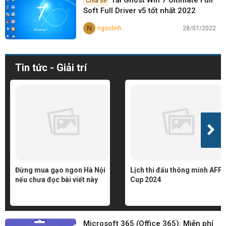
Tải Ghost Win 7 Ultimate Full
Chia sẻ
Soft Full Driver v5 tốt nhất 2022
N
ngoclinh
28/07/2022
Tin tức - Giải trí
Đừng mua gạo ngon Hà Nội
Lịch thi đấu thông minh AFF
nếu chưa đọc bài viết này
Cup 2024
Microsoft 365 (Office 365): Miễn phí