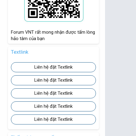
Forum VNT rất mong nhận được tấm lòng
hảo tâm của bạn
Textlink
Liên hệ đặt Textlink
Liên hệ đặt Textlink
Liên hệ đặt Textlink
Liên hệ đặt Textlink
Liên hệ đặt Textlink