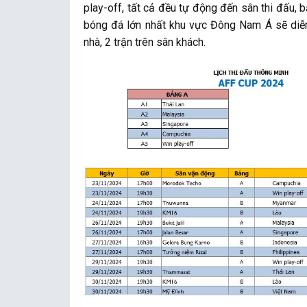
play-off, tất cả đều tự động đến sân thi đấu, b
bóng đá lớn nhất khu vực Đông Nam Á sẽ diễn
nhà, 2 trận trên sân khách.