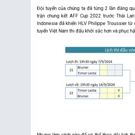
Đội tuyển của chúng ta đã từng 2 lần đăng qua
trận chung kết AFF Cup 2022 trước Thái Lan
Indonesia đã khiến HLV Philippe Troussier từ 
tuyển Việt Nam thi đấu khởi sắc hơn và phục hậ
Nhưng làm cách nào để có thể theo dõi lịch thi