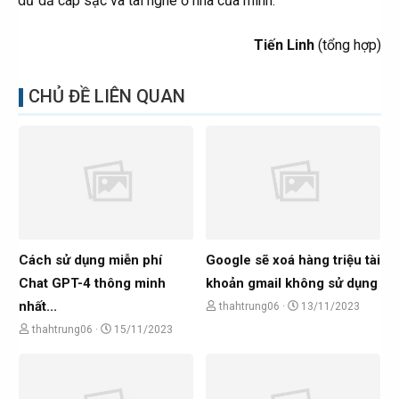
dư dả cáp sạc và tai nghe ở nhà của mình.
Tiến Linh
(tổng hợp)​
CHỦ ĐỀ LIÊN QUAN
Cách sử dụng miễn phí
Google sẽ xoá hàng triệu tài
Chat GPT-4 thông minh
khoản gmail không sử dụng
nhất...
C
N
thahtrung06
13/11/2023
h
g
C
N
thahtrung06
15/11/2023
ủ
à
h
g
đ
y
ủ
à
ề
g
đ
y