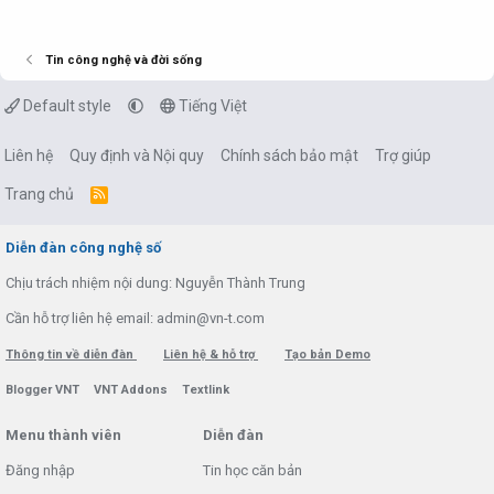
Tin công nghệ và đời sống
Default style
Tiếng Việt
Liên hệ
Quy định và Nội quy
Chính sách bảo mật
Trợ giúp
Trang chủ
R
S
S
Diễn đàn công nghệ số
Chịu trách nhiệm nội dung: Nguyễn Thành Trung
Cần hỗ trợ liên hệ email: admin@vn-t.com
Thông tin về diễn đàn
Liên hệ & hỗ trợ
Tạo bản Demo
Blogger VNT
VNT Addons
Textlink
Menu thành viên
Diễn đàn
Đăng nhập
Tin học căn bản