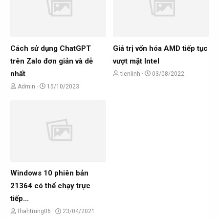
t
ử
ề
g
ạ
i
t
ử
o
ạ
i
b
o
Cách sử dụng ChatGPT
Giá trị vốn hóa AMD tiếp tục
ở
b
trên Zalo đơn giản và dễ
vượt mặt Intel
i
ở
nhất
C
N
tienlinh
03/08/2022
i
h
g
C
N
Admin
15/10/2023
ủ
à
h
g
đ
y
ủ
à
ề
g
đ
y
t
ử
ề
g
ạ
i
t
ử
o
ạ
i
b
o
Windows 10 phiên bản
ở
b
21364 có thể chạy trực
i
ở
tiếp...
i
C
N
thahtrung06
23/04/2021