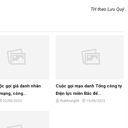
TH theo Lưu Quý
ộc gọi giả danh nhân
Cuộc gọi mạo danh Tổng công ty
mạng, công...
Điện lực miền Bắc để...
N
C
N
22/05/2023
thahtrung06
19/05/2023
g
h
g
à
ủ
à
y
đ
y