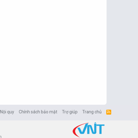
 Nội quy
Chính sách bảo mật
Trợ giúp
Trang chủ
R
S
S
n