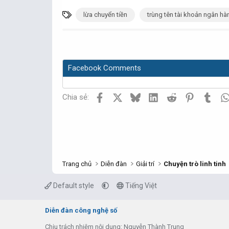
T
lừa chuyển tiền
trùng tên tài khoản ngân hà
ừ
k
h
ó
Facebook Comments
a
Facebook
X
Bluesky
LinkedIn
Reddit
Pinterest
Tumb
Chia sẻ:
Trang chủ
Diễn đàn
Giải trí
Chuyện trò linh tinh
Default style
Tiếng Việt
Diễn đàn công nghệ số
Chịu trách nhiệm nội dung: Nguyễn Thành Trung