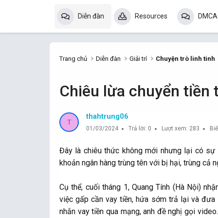
Diễn đàn
Resources
DMCA
Trang chủ
Diễn đàn
Giải trí
Chuyện trò linh tinh
Chiêu lừa chuyển tiền 
thahtrung06
T
01/03/2024
Trả lời: 0
Lượt xem: 283
Bi
Đây là chiêu thức không mới nhưng lại có sự k
khoản ngân hàng trùng tên với bị hại, trùng cả 
Cụ thể, cuối tháng 1, Quang Tính (Hà Nội) nhậ
việc gấp cần vay tiền, hứa sớm trả lại và đưa 
nhắn vay tiền qua mạng, anh đề nghị gọi video.