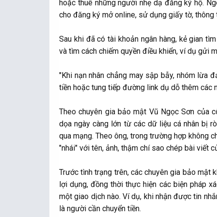
hoặc thuê những người nhẹ dạ đăng ký hộ. Ngoà
cho đăng ký mở online, sử dụng giấy tờ, thông t
Sau khi đã có tài khoản ngân hàng, kẻ gian tì
và tìm cách chiếm quyền điều khiển, ví dụ gửi m
"Khi nạn nhân chẳng may sập bẫy, nhóm lừa đ
tiền hoặc tung tiếp đường link dụ dỗ thêm các 
Theo chuyên gia bảo mật Vũ Ngọc Sơn của côn
dọa ngày càng lớn từ các dữ liệu cá nhân bị r
qua mạng. Theo ông, trong trường hợp không ch
"nhái" với tên, ảnh, thậm chí sao chép bài viết 
Trước tình trạng trên, các chuyên gia bảo mật 
lợi dụng, đồng thời thực hiện các biện pháp x
một giao dịch nào. Ví dụ, khi nhận được tin n
là người cần chuyển tiền.