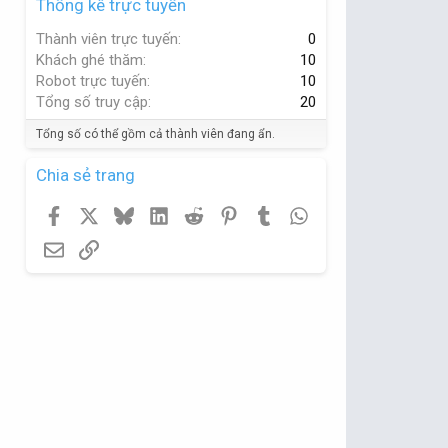
Thống kê trực tuyến
Thành viên trực tuyến
0
Khách ghé thăm
10
Robot trực tuyến
10
Tổng số truy cập
20
Tổng số có thể gồm cả thành viên đang ẩn.
Chia sẻ trang
Facebook
X
Bluesky
LinkedIn
Reddit
Pinterest
Tumblr
WhatsApp
Email
Link