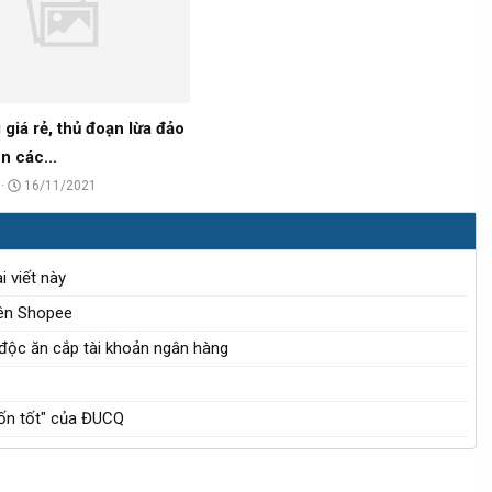
g
ề
g
ử
t
ử
i
ạ
i
o
b
giá rẻ, thủ đoạn lừa đảo
ở
ên các...
i
N
16/11/2021
g
à
y
 viết này
g
rên Shopee
ử
độc ăn cắp tài khoản ngân hàng
i
bốn tốt" của ĐUCQ