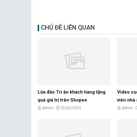
CHỦ ĐỀ LIÊN QUAN
Lừa đảo Tri ân khách hàng tặng
Video cu
quà giá trị trên Shopee
viên nhà 
C
N
C
Admin
25/02/2024
Admin
h
g
h
ủ
à
ủ
đ
y
đ