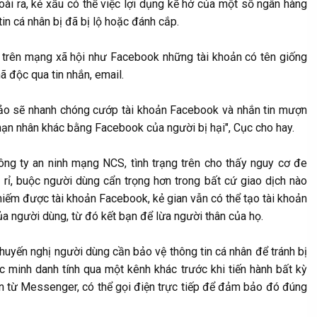
i ra, kẻ xấu có thể việc lợi dụng kẽ hở của một số ngân hàng
in cá nhân bị đã bị lộ hoặc đánh cắp.
m trên mạng xã hội như Facebook những tài khoản có tên giống
ã độc qua tin nhắn, email.
ảo sẽ nhanh chóng cướp tài khoản Facebook và nhắn tin mượn
nạn nhân khác bằng Facebook của người bị hại", Cục cho hay.
g ty an ninh mạng NCS, tình trạng trên cho thấy nguy cơ đe
ò rỉ, buộc người dùng cẩn trọng hơn trong bất cứ giao dịch nào
iếm được tài khoản Facebook, kẻ gian vẫn có thể tạo tài khoản
của người dùng, từ đó kết bạn để lừa người thân của họ.
khuyến nghị người dùng cần bảo vệ thông tin cá nhân để tránh bị
ác minh danh tính qua một kênh khác trước khi tiến hành bất kỳ
hắn từ Messenger, có thể gọi điện trực tiếp để đảm bảo đó đúng