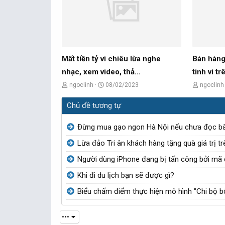
ề
g
ề
t
ử
t
ạ
i
ạ
o
o
b
b
Mất tiền tỷ vì chiêu lừa nghe
Bán hàng 
ở
ở
nhạc, xem video, thả...
tinh vi tr
i
i
C
N
C
ngoclinh
08/02/2023
ngoclinh
h
g
h
Chủ đề tương tự
ủ
à
ủ
đ
y
đ
Đừng mua gạo ngon Hà Nội nếu chưa đọc bài
ề
g
ề
Lừa đảo Tri ân khách hàng tặng quà giá trị t
t
ử
t
Người dùng iPhone đang bị tấn công bởi mã 
ạ
i
ạ
o
o
Khi đi du lịch bạn sẽ được gì?
b
b
Biểu chấm điểm thực hiện mô hình "Chi bộ 
ở
ở
i
i
•••