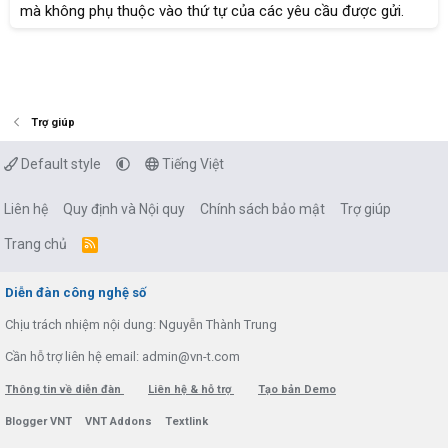
mà không phụ thuộc vào thứ tự của các yêu cầu được gửi.
Trợ giúp
Default style
Tiếng Việt
Liên hệ
Quy định và Nội quy
Chính sách bảo mật
Trợ giúp
Trang chủ
R
S
S
Diễn đàn công nghệ số
Chịu trách nhiệm nội dung: Nguyễn Thành Trung
Cần hỗ trợ liên hệ email: admin@vn-t.com
Thông tin về diễn đàn
Liên hệ & hỗ trợ
Tạo bản Demo
Blogger VNT
VNT Addons
Textlink