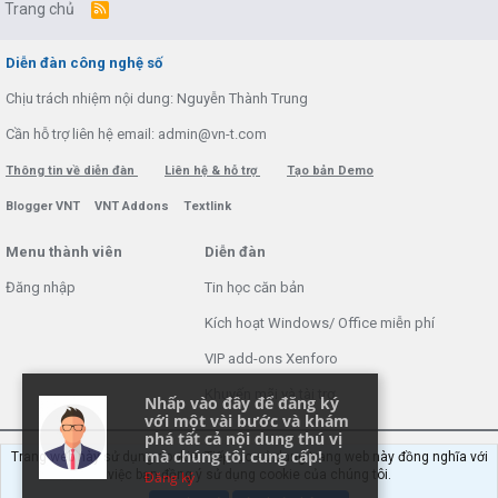
Trang chủ
R
S
S
Diễn đàn công nghệ số
Chịu trách nhiệm nội dung: Nguyễn Thành Trung
Cần hỗ trợ liên hệ email: admin@vn-t.com
Thông tin về diễn đàn
Liên hệ & hỗ trợ
Tạo bản Demo
Blogger VNT
VNT Addons
Textlink
Menu thành viên
Diễn đàn
Đăng nhập
Tin học căn bản
Kích hoạt Windows/ Office miễn phí
VIP add-ons Xenforo
Khuyến mãi và tài trợ
Nhấp vào đây để đăng ký
với một vài bước và khám
phá tất cả nội dung thú vị
mà chúng tôi cung cấp!
Trang web này sử dụng cookie. Tiếp tục sử dụng trang web này đồng nghĩa với
việc bạn đồng ý sử dụng cookie của chúng tôi.
Đăng ký