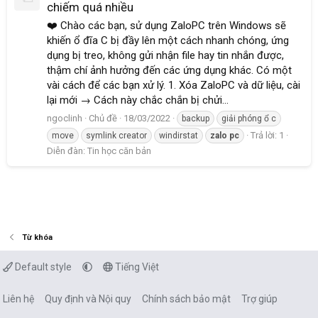
chiếm quá nhiều
❤️ Chào các bạn, sử dụng ZaloPC trên Windows sẽ
khiến ổ đĩa C bị đầy lên một cách nhanh chóng, ứng
dụng bị treo, không gửi nhận file hay tin nhắn được,
thậm chí ảnh hưởng đến các ứng dụng khác. Có một
vài cách để các bạn xử lý. 1. Xóa ZaloPC và dữ liệu, cài
lại mới → Cách này chắc chắn bị chửi...
ngoclinh
Chủ đề
18/03/2022
backup
giải phóng ổ c
Trả lời: 1
move
symlink creator
windirstat
zalo
pc
Diễn đàn:
Tin học căn bản
Từ khóa
Default style
Tiếng Việt
Liên hệ
Quy định và Nội quy
Chính sách bảo mật
Trợ giúp