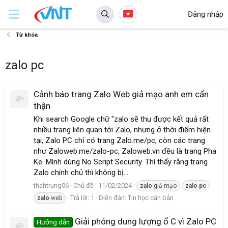
Đăng nhập
Từ khóa
zalo pc
Cảnh báo trang Zalo Web giả mạo anh em cẩn
thận
Khi search Google chữ "zalo sẽ thu được kết quả rất
nhiều trang liên quan tới Zalo, nhưng ở thời điểm hiện
tại, Zalo PC chỉ có trang Zalo.me/pc, còn các trang
như Zaloweb.me/zalo-pc, Zaloweb.vn đều là trang Pha
Ke. Mình dùng No Script Security. Thì thấy rằng trang
Zalo chính chủ thì không bị...
thahtrung06
Chủ đề
11/02/2024
zalo
giả mạo
zalo
pc
Trả lời: 1
Diễn đàn:
Tin học căn bản
zalo
web
Giải phóng dung lượng ổ C vì Zalo PC
Hướng dẫn